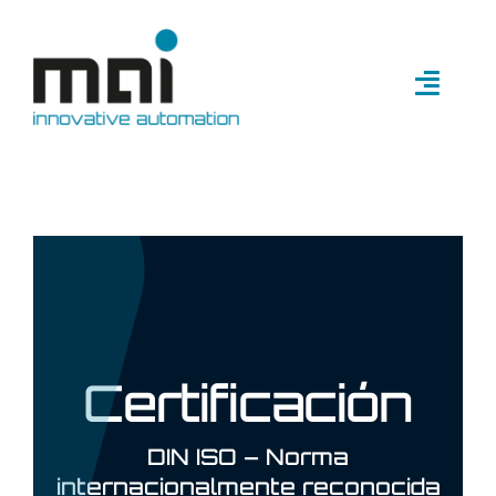
Saltar
al
contenido
Altern
naveg
Compañía
Industrias
Soluciones
Certificación
Normas
DIN ISO – Norma
internacionalmente reconocida