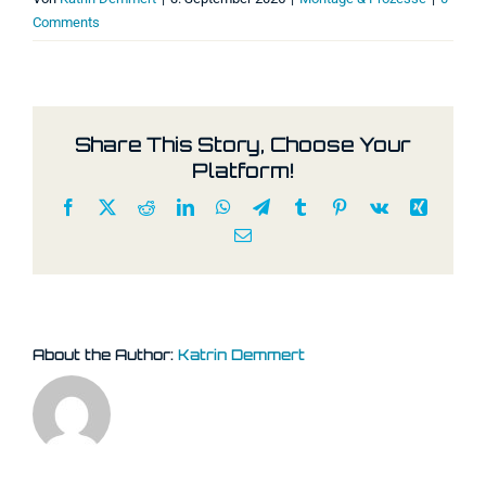
Comments
Share This Story, Choose Your
Platform!
Facebook
X
Reddit
LinkedIn
WhatsApp
Telegram
Tumblr
Pinterest
Vk
Xing
Email
About the Author:
Katrin Demmert