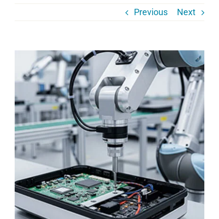
Previous
Next
Karriere
Kontakt
View
Larger
Service
Image
Deutsch