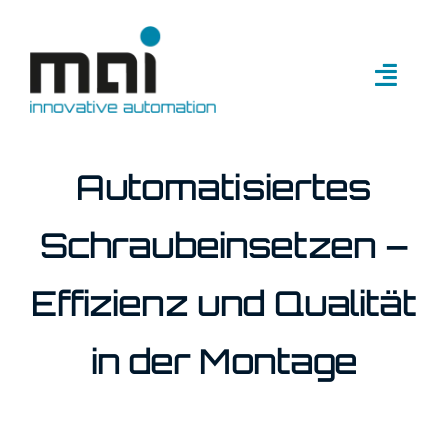
Zum
Inhalt
springen
Naviga
umsch
Unternehmen
Automatisiertes
Branchen
Schraubeinsetzen –
Lösungen
Effizienz und Qualität
Standards
in der Montage
Finanzierung