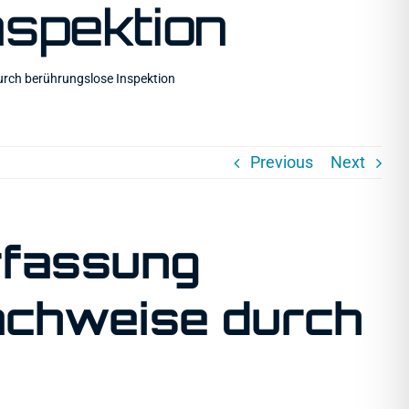
nspektion
urch berührungslose Inspektion
Previous
Next
rfassung
achweise durch