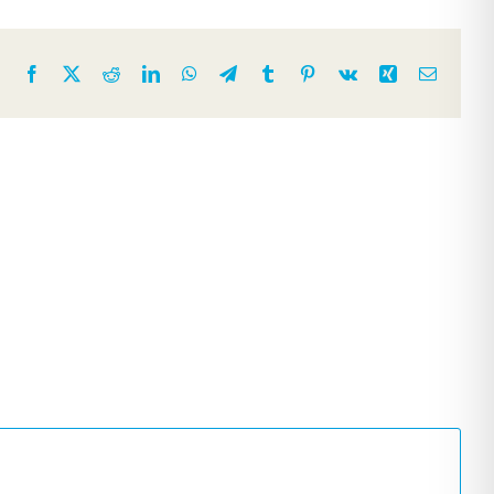
Facebook
X
Reddit
LinkedIn
WhatsApp
Telegram
Tumblr
Pinterest
Vk
Xing
Email